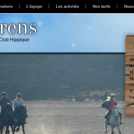
valerie
L'équipe
Les activités
Nos tarifs
Nous
erens
 Club Hippique
Si
de
ME
ME
l'
N'
l'