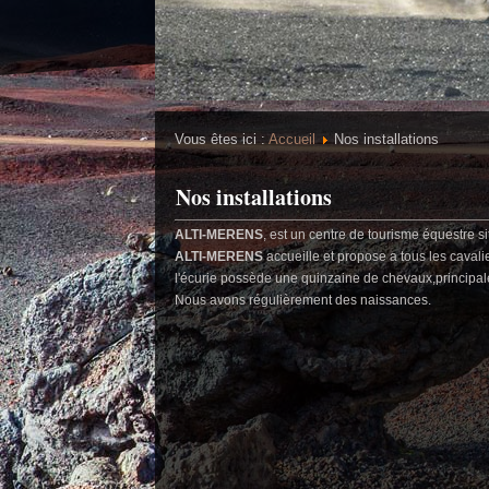
Vous êtes ici :
Accueil
Nos installations
Nos installations
ALTI-MERENS
, est un centre de tourisme équestre s
ALTI-MERENS
accueille et propose a tous les caval
l'écurie possède une quinzaine de chevaux,principale
Nous avons régulièrement des naissances.