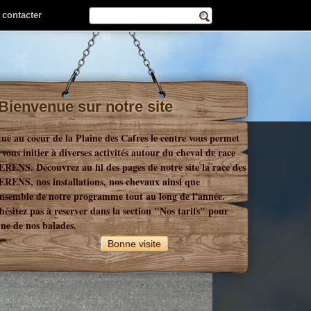
 contacter
Bienvenue sur notre site
tué au coeur de la Plaine des Cafres le centre vous permet
 vous initier à diverses activités autour du cheval de race
RENS. Découvrez au fil des pages de notre site la race des
RENS, nos installations, nos chevaux ainsi que
ensemble de notre programme tout au long de l'année.
hésitez pas à reserver dans la section "Nos tarifs" pour
une de nos balades.
Bonne visite