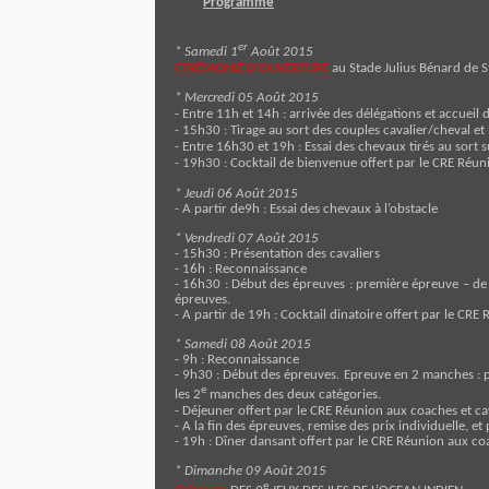
Programme
er
* Samedi 1
Août 2015
CEREMONIE D’OUVERTURE
au Stade Julius Bénard de St
* Mercredi 05 Août 2015
- Entre 11h et 14h : arrivée des délégations et accueil 
-
15h30 : Tirage au sort des couples cavalier/cheval et
-
Entre 16h30 et 19h : Essai des chevaux tirés au sort su
-
19h30 : Cocktail de bienvenue offert par le CRE Réun
* Jeudi 06 Août 2015
-
A partir de
9h : Essai des chevaux à l’obstacle
* Vendredi 07 Août 2015
-
15h30 : Présentatio
n des cavaliers
- 16h : Reconnaissance
- 16h30 : Début des épreuves : première épreuve – de 
épreuves.
- A partir de 19h : Cocktail dinatoire offert par le CRE
* Samedi 08 Août 2015
- 9h : Reconnaissance
- 9h30 : Début des épreuves. Epreuve en 2 manches : p
e
les 2
manches des deux catégories.
- Déjeuner offert par le CRE Réunion aux coaches et ca
- A la fin des épreuves, remise des prix individuelle, et
- 19h : Dîner dansant offert par le CRE Réunion aux coa
* Dimanche 09 Août 2015
e