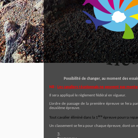
Possibilité de changer, au moment des essais
NB :
Les cavaliers réunionnais ne peuvent pas monter
Il sera appliqué le règlement fédéral en vigueur.
L’ordre de passage de la première épreuve se fera par 
deuxième épreuve.
ère
Tout cavalier éliminé
dans la 1
épreuve pourra repart
Un classement se fera pour chaque épreuve, dont un en