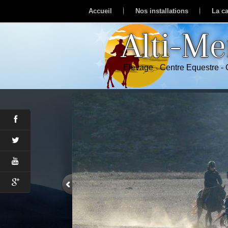
Accueil
Nos installations
La ca
Alti-M
Elevage - Centre Equestre -