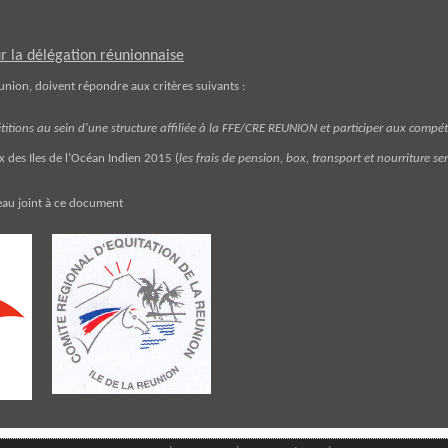
ur la délégation réunionnaise
union, doivent répondre aux critères suivants :
itions au sein d'une structure affiliée à la FFE/CRE REUNION et participer aux compét
 des Iles de l’Océan Indi
en 2015 (
les frais de pension, box, transport et nourriture se
eau joint à ce document