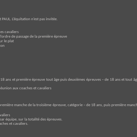
 PAUL. L’équitation n’est pas invitée.
des cavaliers
 l’ordre de passage de la première épreuve
r le plat
ion
18 ans et première épreuve tout âge puis deuxièmes épreuves – de 18 ans et tout âge
 Réunion aux coaches et cavaliers
remière manche de la troisième épreuve, catégorie – de 18 ans, puis première manche
valiers
 par équipe, sur la totalité des épreuves.
ches et cavaliers.