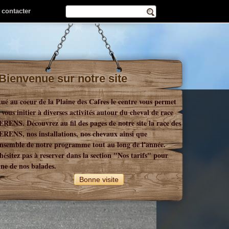
 contacter
Bienvenue sur notre site
tué au coeur de la Plaine des Cafres le centre vous permet
 vous initier à diverses activités autour du cheval de race
RENS. Découvrez au fil des pages de notre site la race des
RENS, nos installations, nos chevaux ainsi que
ensemble de notre programme tout au long de l'année.
hésitez pas à reserver dans la section "Nos tarifs" pour
une de nos balades.
Bonne visite