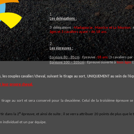
Les délégations :
3 délégations :
Madagascar, Maurice et La Réunion
. 
âges et 3 cavaliers ayant – de 18 ans
.
Les épreuves :
Epreuve 80 - 85cm
: Epreuve
-18 ans
(3 cavaliers par
Epreuve 100 – 105cm
: Epreuve ouverte à
tous âges
(
, les couples cavalier/cheval, suivant le tirage au sort, UNIQUEMENT au sein de l’é
 leur propre cheval.
tirage au sort et sera conservé pour la deuxième. Celui de la troisième épreuve se f
e
ir dans la 2
épreuve, et ainsi de suite ; il se verra attribuer 20 points de plus que le
 individuel et un par équipe.