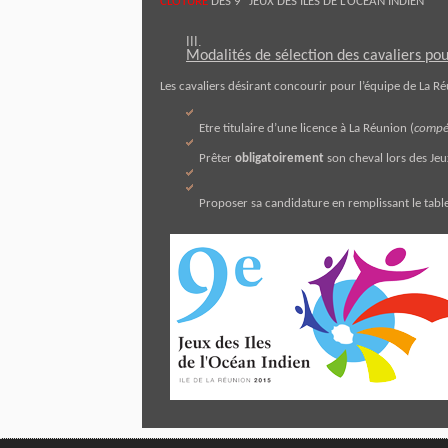
CLÔTURE
DES 9
JEUX DES ILES DE L’OCEAN INDIEN
Modalités de sélection des cavaliers po
Les cavaliers désira
nt concourir pour l’équipe de La Ré
Etre titulaire d’une licence à La Réunion (
compét
Prêter
obligatoirement
son cheval lors des Jeux
Proposer sa candidature en remplissant le tabl