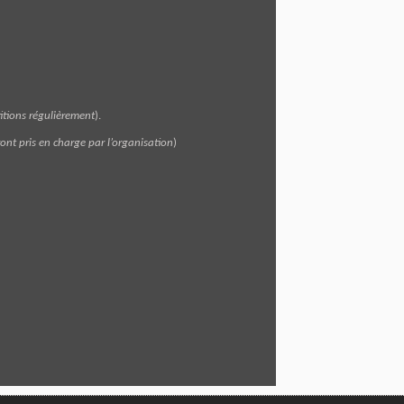
itions régulièrement
).
ront pris en charge par l’organisation
)