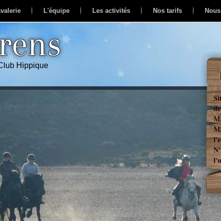
valerie
L'équipe
Les activités
Nos tarifs
Nous
erens
 Club Hippique
Si
de
ME
ME
l'
N'
l'